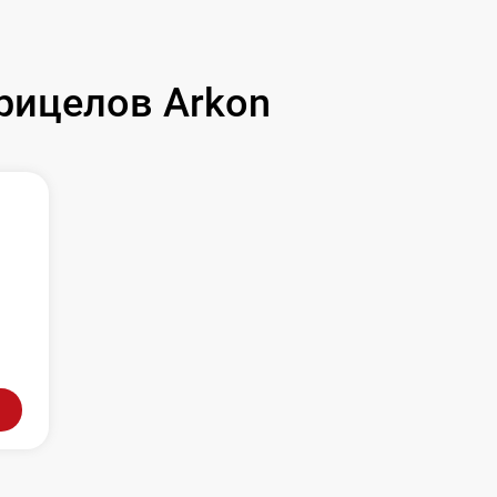
рицелов Arkon
л