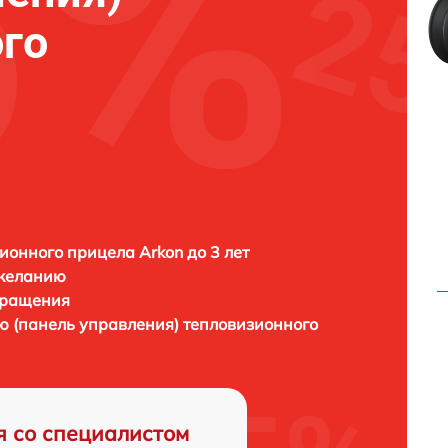
го
ионного прицела Arkon до 3 лет
 желанию
бращения
ю (панель управления) тепловизионного
я со специалистом